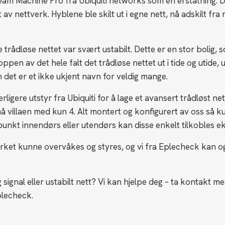
Dream Machine Pro fra Ubiquiti networks som en erstatning. D
v nettverk. Hyblene ble skilt ut i egne nett, nå adskilt f
trådløse nettet var svært ustabilt. Dette er en stor bolig, 
ppen av det hele falt det trådløse nettet ut i tide og utide, 
det er et ikke ukjent navn for veldig mange.
erligere utstyr fra Ubiquiti for å lage et avansert trådløst net
å villaen med kun 4. Alt montert og konfigurert av oss så k
punkt innendørs eller utendørs kan disse enkelt tilkobles ek
t kunne overvåkes og styres, og vi fra Eplecheck kan også f
signal eller ustabilt nett? Vi kan hjelpe deg – ta kontakt med
plecheck.