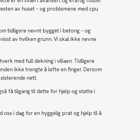
ette er en svært avansert og kraftig router
ra resten av huset – og problemene med cpu
som tidligere nevnt bygget i betong – og
uvisst av hvilken grunn. Vi skal ikke nevne
tverk med full dekning i villaen. Tidligere
unden ikke trengte å løfte en finger. Dersom
sisterende nett.
å tilgang til dette for hjelp og støtte i
 oss i dag for en hyggelig prat og hjelp til å