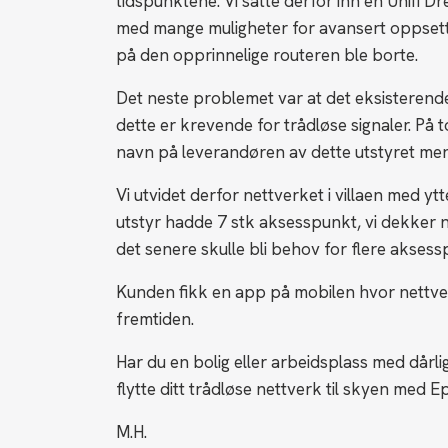
tidspunktene. Vi satte derfor inn en Unifi 
med mange muligheter for avansert oppsett a
på den opprinnelige routeren ble borte.
Det neste problemet var at det eksisterende 
dette er krevende for trådløse signaler. På to
navn på leverandøren av dette utstyret men 
Vi utvidet derfor nettverket i villaen med ytt
utstyr hadde 7 stk aksesspunkt, vi dekker n
det senere skulle bli behov for flere aksess
Kunden fikk en app på mobilen hvor nettverke
fremtiden.
Har du en bolig eller arbeidsplass med dårlig 
flytte ditt trådløse nettverk til skyen med E
M.H.