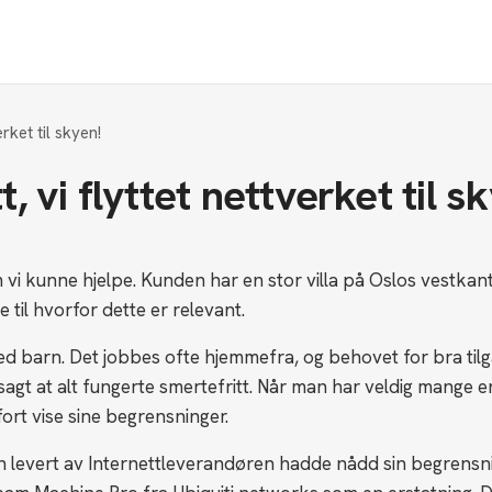
erket til skyen!
tt, vi flyttet nettverket til s
vi kunne hjelpe. Kunden har en stor villa på Oslos vestkant,
til hvorfor dette er relevant.
med barn. Det jobbes ofte hjemmefra, og behovet for bra tilga
d sagt at alt fungerte smertefritt. Når man har veldig mange
 fort vise sine begrensninger.
en levert av Internettleverandøren hadde nådd sin begrensn