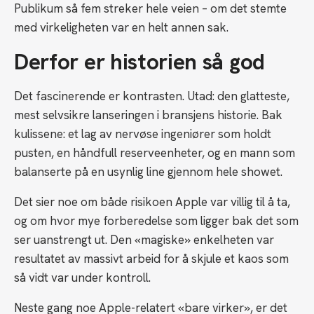
Publikum så fem streker hele veien – om det stemte
med virkeligheten var en helt annen sak.
Derfor er historien så god
Det fascinerende er kontrasten. Utad: den glatteste,
mest selvsikre lanseringen i bransjens historie. Bak
kulissene: et lag av nervøse ingeniører som holdt
pusten, en håndfull reserveenheter, og en mann som
balanserte på en usynlig line gjennom hele showet.
Det sier noe om både risikoen Apple var villig til å ta,
og om hvor mye forberedelse som ligger bak det som
ser uanstrengt ut. Den «magiske» enkelheten var
resultatet av massivt arbeid for å skjule et kaos som
så vidt var under kontroll.
Neste gang noe Apple-relatert «bare virker», er det