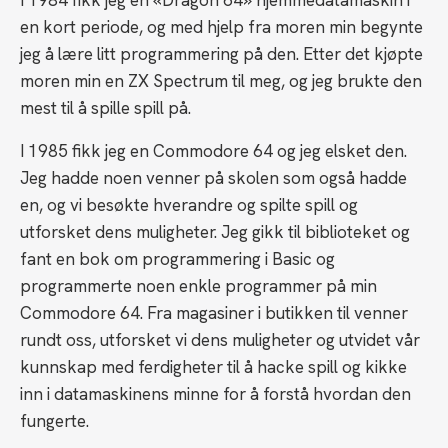
I 1984 fikk jeg en «Dragon 64» hjemmedatamaskin i
en kort periode, og med hjelp fra moren min begynte
jeg å lære litt programmering på den. Etter det kjøpte
moren min en ZX Spectrum til meg, og jeg brukte den
mest til å spille spill på.
I 1985 fikk jeg en Commodore 64 og jeg elsket den.
Jeg hadde noen venner på skolen som også hadde
en, og vi besøkte hverandre og spilte spill og
utforsket dens muligheter. Jeg gikk til biblioteket og
fant en bok om programmering i Basic og
programmerte noen enkle programmer på min
Commodore 64. Fra magasiner i butikken til venner
rundt oss, utforsket vi dens muligheter og utvidet vår
kunnskap med ferdigheter til å hacke spill og kikke
inn i datamaskinens minne for å forstå hvordan den
fungerte.