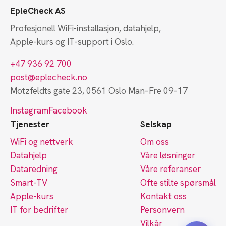
EpleCheck AS
Profesjonell WiFi-installasjon, datahjelp,
Apple-kurs og IT-support i Oslo.
+47 936 92 700
post@eplecheck.no
Motzfeldts gate 23, 0561 Oslo
Man–Fre 09–17
Instagram
Facebook
Tjenester
Selskap
WiFi og nettverk
Om oss
Datahjelp
Våre løsninger
Dataredning
Våre referanser
Smart-TV
Ofte stilte spørsmål
Apple-kurs
Kontakt oss
IT for bedrifter
Personvern
Vilkår