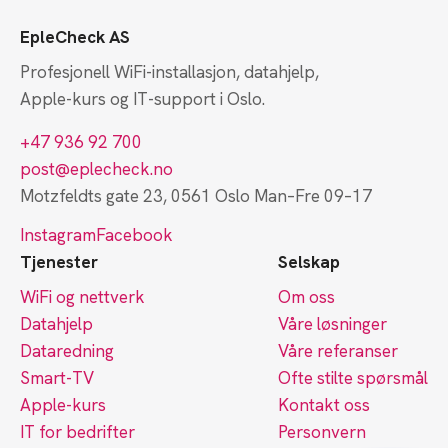
EpleCheck AS
Profesjonell WiFi-installasjon, datahjelp,
Apple-kurs og IT-support i Oslo.
+47 936 92 700
post@eplecheck.no
Motzfeldts gate 23, 0561 Oslo
Man–Fre 09–17
Instagram
Facebook
Tjenester
Selskap
WiFi og nettverk
Om oss
Datahjelp
Våre løsninger
Dataredning
Våre referanser
Smart-TV
Ofte stilte spørsmål
Apple-kurs
Kontakt oss
IT for bedrifter
Personvern