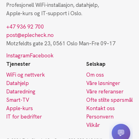
Profesjonell WiFi-installasjon, datahjelp,
Apple-kurs og IT-support i Oslo.
+47 936 92 700
post@eplecheck.no
Motzfeldts gate 23, 0561 Oslo
Man–Fre 09–17
Instagram
Facebook
Tjenester
Selskap
WiFi og nettverk
Om oss
Datahjelp
Våre løsninger
Dataredning
Våre referanser
Smart-TV
Ofte stilte spørsmål
Apple-kurs
Kontakt oss
IT for bedrifter
Personvern
Vilkår