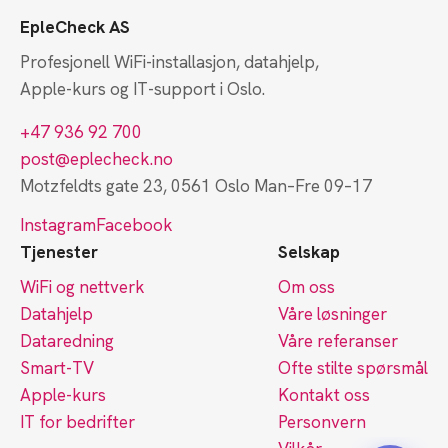
EpleCheck AS
Profesjonell WiFi-installasjon, datahjelp,
Apple-kurs og IT-support i Oslo.
+47 936 92 700
post@eplecheck.no
Motzfeldts gate 23, 0561 Oslo
Man–Fre 09–17
Instagram
Facebook
Tjenester
Selskap
WiFi og nettverk
Om oss
Datahjelp
Våre løsninger
Dataredning
Våre referanser
Smart-TV
Ofte stilte spørsmål
Apple-kurs
Kontakt oss
IT for bedrifter
Personvern