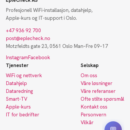
EpleCheck AS
Profesjonell WiFi-installasjon, datahjelp,
Apple-kurs og IT-support i Oslo.
+47 936 92 700
post@eplecheck.no
Motzfeldts gate 23, 0561 Oslo
Man–Fre 09–17
Instagram
Facebook
Tjenester
Selskap
WiFi og nettverk
Om oss
Datahjelp
Våre løsninger
Dataredning
Våre referanser
Smart-TV
Ofte stilte spørsmål
Apple-kurs
Kontakt oss
IT for bedrifter
Personvern
Vilkår