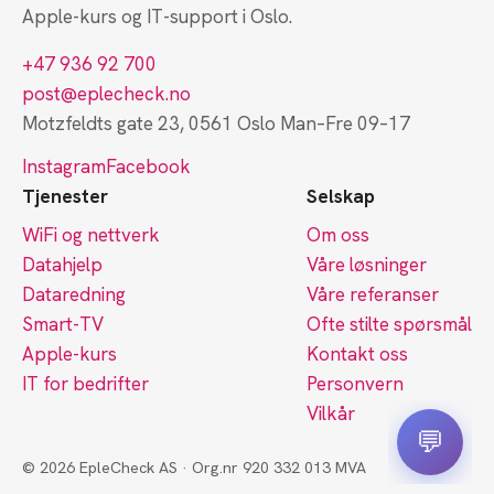
Apple-kurs og IT-support i Oslo.
+47 936 92 700
post@eplecheck.no
Motzfeldts gate 23, 0561 Oslo
Man–Fre 09–17
Instagram
Facebook
Tjenester
Selskap
WiFi og nettverk
Om oss
Datahjelp
Våre løsninger
Dataredning
Våre referanser
Smart-TV
Ofte stilte spørsmål
Apple-kurs
Kontakt oss
IT for bedrifter
Personvern
Vilkår
© 2026 EpleCheck AS · Org.nr 920 332 013 MVA